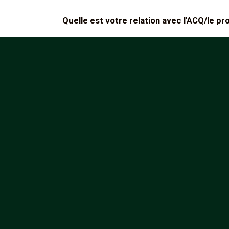
Quelle est votre relation avec l'ACQ/le 
Todd Arnette est instructeur Q pour l'arabica
adjointe QE.
Veuillez énumérer les projets ou les offr
coordonner.
Nous avons organisé des cours de Q Arabica
barista, de torréfaction, de café vert et d
du pays.
Selon vous, quelles sont les opportunit
C'est l'occasion pour les producteurs d'acc