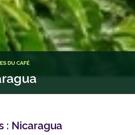
ES DU CAFÉ
aragua
 :
Nicaragua