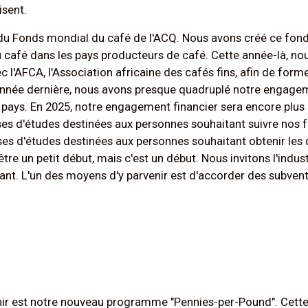
isent.
du Fonds mondial du café de l'ACQ. Nous avons créé ce fonds
du café dans les pays producteurs de café. Cette année-là, n
ec l'AFCA, l'Association africaine des cafés fins, afin de form
L'année dernière, nous avons presque quadruplé notre engage
 pays. En 2025, notre engagement financier sera encore plus 
ses d'études destinées aux personnes souhaitant suivre nos f
ses d'études destinées aux personnes souhaitant obtenir les 
être un petit début, mais c'est un début. Nous invitons l'indus
tant. L'un des moyens d'y parvenir est d'accorder des subven
r est notre nouveau programme "Pennies-per-Pound". Cette 